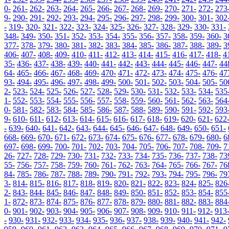
0-
261-
262-
263-
264-
265-
266-
267-
268-
269-
270-
271-
272-
273
9-
290-
291-
292-
293-
294-
295-
296-
297-
298-
299-
300-
301-
302
-
319-
320-
321-
322-
323-
324-
325-
326-
327-
328-
329-
330-
331-
348-
349-
350-
351-
352-
353-
354-
355-
356-
357-
358-
359-
360-
3
377-
378-
379-
380-
381-
382-
383-
384-
385-
386-
387-
388-
389-
3
406-
407-
408-
409-
410-
411-
412-
413-
414-
415-
416-
417-
418-
4
35-
436-
437-
438-
439-
440-
441-
442-
443-
444-
445-
446-
447-
44
64-
465-
466-
467-
468-
469-
470-
471-
472-
473-
474-
475-
476-
47
93-
494-
495-
496-
497-
498-
499-
500-
501-
502-
503-
504-
505-
50
2-
523-
524-
525-
526-
527-
528-
529-
530-
531-
532-
533-
534-
535
1-
552-
553-
554-
555-
556-
557-
558-
559-
560-
561-
562-
563-
564
0-
581-
582-
583-
584-
585-
586-
587-
588-
589-
590-
591-
592-
593
9-
610-
611-
612-
613-
614-
615-
616-
617-
618-
619-
620-
621-
622
-
639-
640-
641-
642-
643-
644-
645-
646-
647-
648-
649-
650-
651-
668-
669-
670-
671-
672-
673-
674-
675-
676-
677-
678-
679-
680-
6
697-
698-
699-
700-
701-
702-
703-
704-
705-
706-
707-
708-
709-
7
26-
727-
728-
729-
730-
731-
732-
733-
734-
735-
736-
737-
738-
73
55-
756-
757-
758-
759-
760-
761-
762-
763-
764-
765-
766-
767-
76
84-
785-
786-
787-
788-
789-
790-
791-
792-
793-
794-
795-
796-
79
3-
814-
815-
816-
817-
818-
819-
820-
821-
822-
823-
824-
825-
826
2-
843-
844-
845-
846-
847-
848-
849-
850-
851-
852-
853-
854-
855
1-
872-
873-
874-
875-
876-
877-
878-
879-
880-
881-
882-
883-
884
0-
901-
902-
903-
904-
905-
906-
907-
908-
909-
910-
911-
912-
913
-
930-
931-
932-
933-
934-
935-
936-
937-
938-
939-
940-
941-
942-