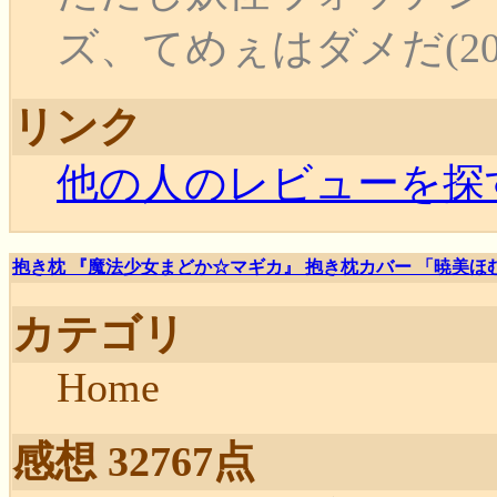
ズ、てめぇはダメだ(2024-
リンク
他の人のレビューを探
抱き枕 『魔法少女まどか☆マギカ』 抱き枕カバー 「暁美ほ
カテゴリ
Home
感想 32767点