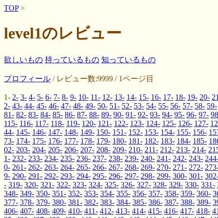
TOP
>
level1のレビュー
欲しいもの
持っているもの
知っているもの
プロフィール
/ レビュー数:9999 / 1ページ目
1-
2-
3-
4-
5-
6-
7-
8-
9-
10-
11-
12-
13-
14-
15-
16-
17-
18-
19-
20-
2
2-
43-
44-
45-
46-
47-
48-
49-
50-
51-
52-
53-
54-
55-
56-
57-
58-
59-
81-
82-
83-
84-
85-
86-
87-
88-
89-
90-
91-
92-
93-
94-
95-
96-
97-
98
115-
116-
117-
118-
119-
120-
121-
122-
123-
124-
125-
126-
127-
12
44-
145-
146-
147-
148-
149-
150-
151-
152-
153-
154-
155-
156-
15
73-
174-
175-
176-
177-
178-
179-
180-
181-
182-
183-
184-
185-
18
02-
203-
204-
205-
206-
207-
208-
209-
210-
211-
212-
213-
214-
21
1-
232-
233-
234-
235-
236-
237-
238-
239-
240-
241-
242-
243-
244
0-
261-
262-
263-
264-
265-
266-
267-
268-
269-
270-
271-
272-
273
9-
290-
291-
292-
293-
294-
295-
296-
297-
298-
299-
300-
301-
302
-
319-
320-
321-
322-
323-
324-
325-
326-
327-
328-
329-
330-
331-
348-
349-
350-
351-
352-
353-
354-
355-
356-
357-
358-
359-
360-
3
377-
378-
379-
380-
381-
382-
383-
384-
385-
386-
387-
388-
389-
3
406-
407-
408-
409-
410-
411-
412-
413-
414-
415-
416-
417-
418-
4