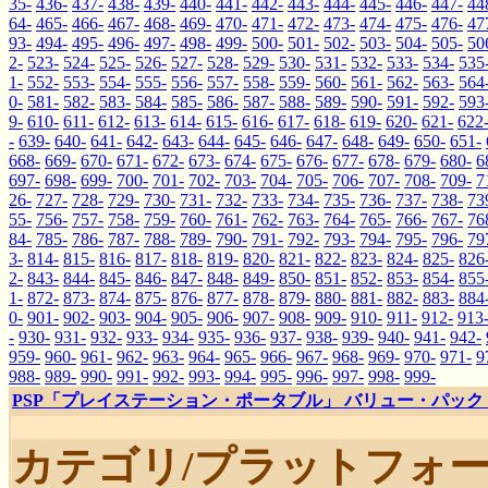
35-
436-
437-
438-
439-
440-
441-
442-
443-
444-
445-
446-
447-
44
64-
465-
466-
467-
468-
469-
470-
471-
472-
473-
474-
475-
476-
47
93-
494-
495-
496-
497-
498-
499-
500-
501-
502-
503-
504-
505-
50
2-
523-
524-
525-
526-
527-
528-
529-
530-
531-
532-
533-
534-
535
1-
552-
553-
554-
555-
556-
557-
558-
559-
560-
561-
562-
563-
564
0-
581-
582-
583-
584-
585-
586-
587-
588-
589-
590-
591-
592-
593
9-
610-
611-
612-
613-
614-
615-
616-
617-
618-
619-
620-
621-
622
-
639-
640-
641-
642-
643-
644-
645-
646-
647-
648-
649-
650-
651-
668-
669-
670-
671-
672-
673-
674-
675-
676-
677-
678-
679-
680-
6
697-
698-
699-
700-
701-
702-
703-
704-
705-
706-
707-
708-
709-
7
26-
727-
728-
729-
730-
731-
732-
733-
734-
735-
736-
737-
738-
73
55-
756-
757-
758-
759-
760-
761-
762-
763-
764-
765-
766-
767-
76
84-
785-
786-
787-
788-
789-
790-
791-
792-
793-
794-
795-
796-
79
3-
814-
815-
816-
817-
818-
819-
820-
821-
822-
823-
824-
825-
826
2-
843-
844-
845-
846-
847-
848-
849-
850-
851-
852-
853-
854-
855
1-
872-
873-
874-
875-
876-
877-
878-
879-
880-
881-
882-
883-
884
0-
901-
902-
903-
904-
905-
906-
907-
908-
909-
910-
911-
912-
913
-
930-
931-
932-
933-
934-
935-
936-
937-
938-
939-
940-
941-
942-
959-
960-
961-
962-
963-
964-
965-
966-
967-
968-
969-
970-
971-
9
988-
989-
990-
991-
992-
993-
994-
995-
996-
997-
998-
999-
PSP「プレイステーション・ポータブル」 バリュー・パック ブロ
カテゴリ/プラットフォー