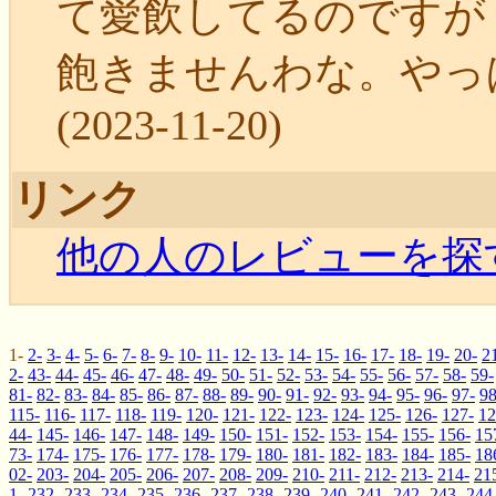
て愛飲してるのですが
飽きませんわな。やっ
(2023-11-20)
リンク
他の人のレビューを探
1-
2-
3-
4-
5-
6-
7-
8-
9-
10-
11-
12-
13-
14-
15-
16-
17-
18-
19-
20-
2
2-
43-
44-
45-
46-
47-
48-
49-
50-
51-
52-
53-
54-
55-
56-
57-
58-
59-
81-
82-
83-
84-
85-
86-
87-
88-
89-
90-
91-
92-
93-
94-
95-
96-
97-
98
115-
116-
117-
118-
119-
120-
121-
122-
123-
124-
125-
126-
127-
12
44-
145-
146-
147-
148-
149-
150-
151-
152-
153-
154-
155-
156-
15
73-
174-
175-
176-
177-
178-
179-
180-
181-
182-
183-
184-
185-
18
02-
203-
204-
205-
206-
207-
208-
209-
210-
211-
212-
213-
214-
21
1-
232-
233-
234-
235-
236-
237-
238-
239-
240-
241-
242-
243-
244