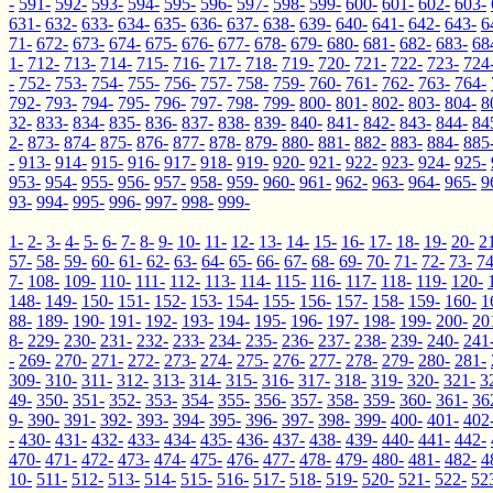
-
591-
592-
593-
594-
595-
596-
597-
598-
599-
600-
601-
602-
603-
631-
632-
633-
634-
635-
636-
637-
638-
639-
640-
641-
642-
643-
6
71-
672-
673-
674-
675-
676-
677-
678-
679-
680-
681-
682-
683-
68
1-
712-
713-
714-
715-
716-
717-
718-
719-
720-
721-
722-
723-
724
-
752-
753-
754-
755-
756-
757-
758-
759-
760-
761-
762-
763-
764-
792-
793-
794-
795-
796-
797-
798-
799-
800-
801-
802-
803-
804-
8
32-
833-
834-
835-
836-
837-
838-
839-
840-
841-
842-
843-
844-
84
2-
873-
874-
875-
876-
877-
878-
879-
880-
881-
882-
883-
884-
885
-
913-
914-
915-
916-
917-
918-
919-
920-
921-
922-
923-
924-
925-
953-
954-
955-
956-
957-
958-
959-
960-
961-
962-
963-
964-
965-
9
93-
994-
995-
996-
997-
998-
999-
1-
2-
3-
4-
5-
6-
7-
8-
9-
10-
11-
12-
13-
14-
15-
16-
17-
18-
19-
20-
2
57-
58-
59-
60-
61-
62-
63-
64-
65-
66-
67-
68-
69-
70-
71-
72-
73-
74
7-
108-
109-
110-
111-
112-
113-
114-
115-
116-
117-
118-
119-
120-
148-
149-
150-
151-
152-
153-
154-
155-
156-
157-
158-
159-
160-
1
88-
189-
190-
191-
192-
193-
194-
195-
196-
197-
198-
199-
200-
20
8-
229-
230-
231-
232-
233-
234-
235-
236-
237-
238-
239-
240-
241
-
269-
270-
271-
272-
273-
274-
275-
276-
277-
278-
279-
280-
281-
309-
310-
311-
312-
313-
314-
315-
316-
317-
318-
319-
320-
321-
3
49-
350-
351-
352-
353-
354-
355-
356-
357-
358-
359-
360-
361-
36
9-
390-
391-
392-
393-
394-
395-
396-
397-
398-
399-
400-
401-
402
-
430-
431-
432-
433-
434-
435-
436-
437-
438-
439-
440-
441-
442-
470-
471-
472-
473-
474-
475-
476-
477-
478-
479-
480-
481-
482-
4
10-
511-
512-
513-
514-
515-
516-
517-
518-
519-
520-
521-
522-
52