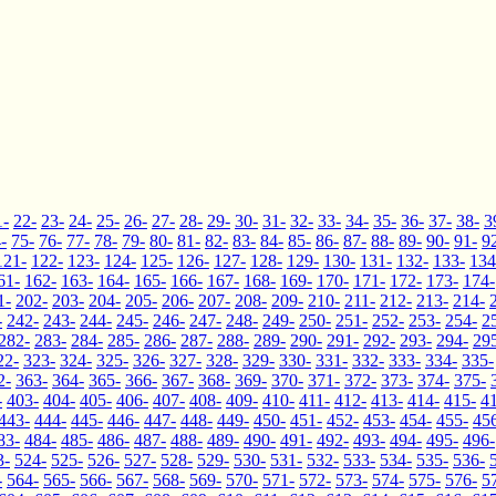
1-
22-
23-
24-
25-
26-
27-
28-
29-
30-
31-
32-
33-
34-
35-
36-
37-
38-
3
-
75-
76-
77-
78-
79-
80-
81-
82-
83-
84-
85-
86-
87-
88-
89-
90-
91-
9
121-
122-
123-
124-
125-
126-
127-
128-
129-
130-
131-
132-
133-
134
61-
162-
163-
164-
165-
166-
167-
168-
169-
170-
171-
172-
173-
174-
1-
202-
203-
204-
205-
206-
207-
208-
209-
210-
211-
212-
213-
214-
-
242-
243-
244-
245-
246-
247-
248-
249-
250-
251-
252-
253-
254-
2
282-
283-
284-
285-
286-
287-
288-
289-
290-
291-
292-
293-
294-
29
22-
323-
324-
325-
326-
327-
328-
329-
330-
331-
332-
333-
334-
335-
2-
363-
364-
365-
366-
367-
368-
369-
370-
371-
372-
373-
374-
375-
-
403-
404-
405-
406-
407-
408-
409-
410-
411-
412-
413-
414-
415-
4
443-
444-
445-
446-
447-
448-
449-
450-
451-
452-
453-
454-
455-
45
83-
484-
485-
486-
487-
488-
489-
490-
491-
492-
493-
494-
495-
496-
3-
524-
525-
526-
527-
528-
529-
530-
531-
532-
533-
534-
535-
536-
-
564-
565-
566-
567-
568-
569-
570-
571-
572-
573-
574-
575-
576-
5