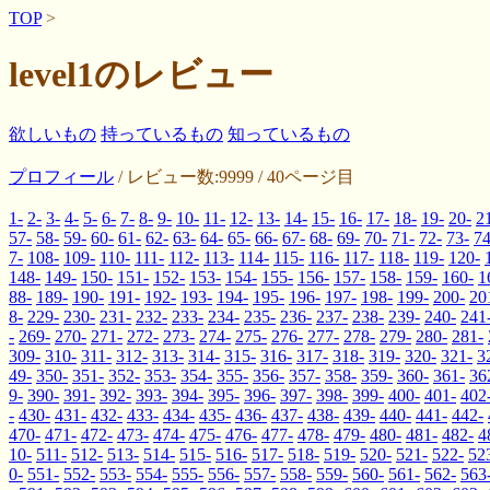
TOP
>
level1のレビュー
欲しいもの
持っているもの
知っているもの
プロフィール
/ レビュー数:9999 / 40ページ目
1-
2-
3-
4-
5-
6-
7-
8-
9-
10-
11-
12-
13-
14-
15-
16-
17-
18-
19-
20-
2
57-
58-
59-
60-
61-
62-
63-
64-
65-
66-
67-
68-
69-
70-
71-
72-
73-
74
7-
108-
109-
110-
111-
112-
113-
114-
115-
116-
117-
118-
119-
120-
148-
149-
150-
151-
152-
153-
154-
155-
156-
157-
158-
159-
160-
1
88-
189-
190-
191-
192-
193-
194-
195-
196-
197-
198-
199-
200-
20
8-
229-
230-
231-
232-
233-
234-
235-
236-
237-
238-
239-
240-
241
-
269-
270-
271-
272-
273-
274-
275-
276-
277-
278-
279-
280-
281-
309-
310-
311-
312-
313-
314-
315-
316-
317-
318-
319-
320-
321-
3
49-
350-
351-
352-
353-
354-
355-
356-
357-
358-
359-
360-
361-
36
9-
390-
391-
392-
393-
394-
395-
396-
397-
398-
399-
400-
401-
402
-
430-
431-
432-
433-
434-
435-
436-
437-
438-
439-
440-
441-
442-
470-
471-
472-
473-
474-
475-
476-
477-
478-
479-
480-
481-
482-
4
10-
511-
512-
513-
514-
515-
516-
517-
518-
519-
520-
521-
522-
52
0-
551-
552-
553-
554-
555-
556-
557-
558-
559-
560-
561-
562-
563