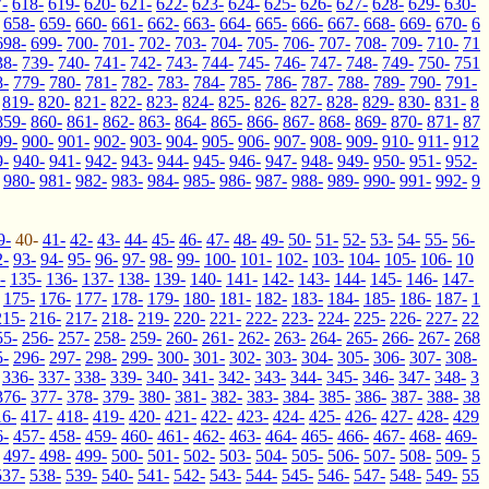
-
618-
619-
620-
621-
622-
623-
624-
625-
626-
627-
628-
629-
630-
658-
659-
660-
661-
662-
663-
664-
665-
666-
667-
668-
669-
670-
6
698-
699-
700-
701-
702-
703-
704-
705-
706-
707-
708-
709-
710-
71
38-
739-
740-
741-
742-
743-
744-
745-
746-
747-
748-
749-
750-
751
8-
779-
780-
781-
782-
783-
784-
785-
786-
787-
788-
789-
790-
791-
819-
820-
821-
822-
823-
824-
825-
826-
827-
828-
829-
830-
831-
8
859-
860-
861-
862-
863-
864-
865-
866-
867-
868-
869-
870-
871-
87
99-
900-
901-
902-
903-
904-
905-
906-
907-
908-
909-
910-
911-
912
9-
940-
941-
942-
943-
944-
945-
946-
947-
948-
949-
950-
951-
952-
980-
981-
982-
983-
984-
985-
986-
987-
988-
989-
990-
991-
992-
9
9-
40-
41-
42-
43-
44-
45-
46-
47-
48-
49-
50-
51-
52-
53-
54-
55-
56-
2-
93-
94-
95-
96-
97-
98-
99-
100-
101-
102-
103-
104-
105-
106-
10
-
135-
136-
137-
138-
139-
140-
141-
142-
143-
144-
145-
146-
147-
175-
176-
177-
178-
179-
180-
181-
182-
183-
184-
185-
186-
187-
1
215-
216-
217-
218-
219-
220-
221-
222-
223-
224-
225-
226-
227-
22
55-
256-
257-
258-
259-
260-
261-
262-
263-
264-
265-
266-
267-
268
5-
296-
297-
298-
299-
300-
301-
302-
303-
304-
305-
306-
307-
308-
336-
337-
338-
339-
340-
341-
342-
343-
344-
345-
346-
347-
348-
3
376-
377-
378-
379-
380-
381-
382-
383-
384-
385-
386-
387-
388-
38
16-
417-
418-
419-
420-
421-
422-
423-
424-
425-
426-
427-
428-
429
6-
457-
458-
459-
460-
461-
462-
463-
464-
465-
466-
467-
468-
469-
497-
498-
499-
500-
501-
502-
503-
504-
505-
506-
507-
508-
509-
5
537-
538-
539-
540-
541-
542-
543-
544-
545-
546-
547-
548-
549-
55