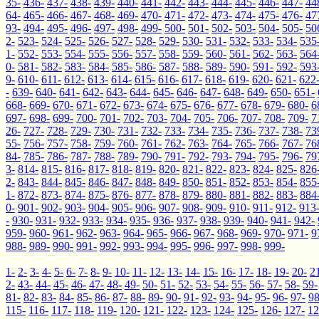
35-
436-
437-
438-
439-
440-
441-
442-
443-
444-
445-
446-
447-
44
64-
465-
466-
467-
468-
469-
470-
471-
472-
473-
474-
475-
476-
47
93-
494-
495-
496-
497-
498-
499-
500-
501-
502-
503-
504-
505-
50
2-
523-
524-
525-
526-
527-
528-
529-
530-
531-
532-
533-
534-
535
1-
552-
553-
554-
555-
556-
557-
558-
559-
560-
561-
562-
563-
564
0-
581-
582-
583-
584-
585-
586-
587-
588-
589-
590-
591-
592-
593
9-
610-
611-
612-
613-
614-
615-
616-
617-
618-
619-
620-
621-
622
-
639-
640-
641-
642-
643-
644-
645-
646-
647-
648-
649-
650-
651-
668-
669-
670-
671-
672-
673-
674-
675-
676-
677-
678-
679-
680-
6
697-
698-
699-
700-
701-
702-
703-
704-
705-
706-
707-
708-
709-
7
26-
727-
728-
729-
730-
731-
732-
733-
734-
735-
736-
737-
738-
73
55-
756-
757-
758-
759-
760-
761-
762-
763-
764-
765-
766-
767-
76
84-
785-
786-
787-
788-
789-
790-
791-
792-
793-
794-
795-
796-
79
3-
814-
815-
816-
817-
818-
819-
820-
821-
822-
823-
824-
825-
826
2-
843-
844-
845-
846-
847-
848-
849-
850-
851-
852-
853-
854-
855
1-
872-
873-
874-
875-
876-
877-
878-
879-
880-
881-
882-
883-
884
0-
901-
902-
903-
904-
905-
906-
907-
908-
909-
910-
911-
912-
913
-
930-
931-
932-
933-
934-
935-
936-
937-
938-
939-
940-
941-
942-
959-
960-
961-
962-
963-
964-
965-
966-
967-
968-
969-
970-
971-
9
988-
989-
990-
991-
992-
993-
994-
995-
996-
997-
998-
999-
1-
2-
3-
4-
5-
6-
7-
8-
9-
10-
11-
12-
13-
14-
15-
16-
17-
18-
19-
20-
2
2-
43-
44-
45-
46-
47-
48-
49-
50-
51-
52-
53-
54-
55-
56-
57-
58-
59-
81-
82-
83-
84-
85-
86-
87-
88-
89-
90-
91-
92-
93-
94-
95-
96-
97-
98
115-
116-
117-
118-
119-
120-
121-
122-
123-
124-
125-
126-
127-
12