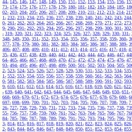
44-
145-
146-
147-
148-
149-
150-
151-
152-
153-
154-
155-
156-
15
73-
174-
175-
176-
177-
178-
179-
180-
181-
182-
183-
184-
185-
18
02-
203-
204-
205-
206-
207-
208-
209-
210-
211-
212-
213-
214-
21
1-
232-
233-
234-
235-
236-
237-
238-
239-
240-
241-
242-
243-
244
0-
261-
262-
263-
264-
265-
266-
267-
268-
269-
270-
271-
272-
273
9-
290-
291-
292-
293-
294-
295-
296-
297-
298-
299-
300-
301-
302
-
319-
320-
321-
322-
323-
324-
325-
326-
327-
328-
329-
330-
331-
348-
349-
350-
351-
352-
353-
354-
355-
356-
357-
358-
359-
360-
3
377-
378-
379-
380-
381-
382-
383-
384-
385-
386-
387-
388-
389-
3
406-
407-
408-
409-
410-
411-
412-
413-
414-
415-
416-
417-
418-
4
35-
436-
437-
438-
439-
440-
441-
442-
443-
444-
445-
446-
447-
44
64-
465-
466-
467-
468-
469-
470-
471-
472-
473-
474-
475-
476-
47
93-
494-
495-
496-
497-
498-
499-
500-
501-
502-
503-
504-
505-
50
2-
523-
524-
525-
526-
527-
528-
529-
530-
531-
532-
533-
534-
535
1-
552-
553-
554-
555-
556-
557-
558-
559-
560-
561-
562-
563-
564
0-
581-
582-
583-
584-
585-
586-
587-
588-
589-
590-
591-
592-
593
9-
610-
611-
612-
613-
614-
615-
616-
617-
618-
619-
620-
621-
622
-
639-
640-
641-
642-
643-
644-
645-
646-
647-
648-
649-
650-
651-
668-
669-
670-
671-
672-
673-
674-
675-
676-
677-
678-
679-
680-
6
697-
698-
699-
700-
701-
702-
703-
704-
705-
706-
707-
708-
709-
7
26-
727-
728-
729-
730-
731-
732-
733-
734-
735-
736-
737-
738-
73
55-
756-
757-
758-
759-
760-
761-
762-
763-
764-
765-
766-
767-
76
84-
785-
786-
787-
788-
789-
790-
791-
792-
793-
794-
795-
796-
79
3-
814-
815-
816-
817-
818-
819-
820-
821-
822-
823-
824-
825-
826
2-
843-
844-
845-
846-
847-
848-
849-
850-
851-
852-
853-
854-
855