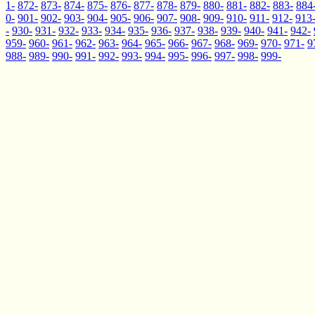
1-
872-
873-
874-
875-
876-
877-
878-
879-
880-
881-
882-
883-
884
0-
901-
902-
903-
904-
905-
906-
907-
908-
909-
910-
911-
912-
913
-
930-
931-
932-
933-
934-
935-
936-
937-
938-
939-
940-
941-
942-
959-
960-
961-
962-
963-
964-
965-
966-
967-
968-
969-
970-
971-
9
988-
989-
990-
991-
992-
993-
994-
995-
996-
997-
998-
999-