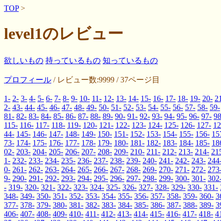
TOP
>
level1のレビュー
欲しいもの
持っているもの
知っているもの
プロフィール
/ レビュー数:9999 / 37ページ目
1-
2-
3-
4-
5-
6-
7-
8-
9-
10-
11-
12-
13-
14-
15-
16-
17-
18-
19-
20-
2
2-
43-
44-
45-
46-
47-
48-
49-
50-
51-
52-
53-
54-
55-
56-
57-
58-
59-
81-
82-
83-
84-
85-
86-
87-
88-
89-
90-
91-
92-
93-
94-
95-
96-
97-
98
115-
116-
117-
118-
119-
120-
121-
122-
123-
124-
125-
126-
127-
12
44-
145-
146-
147-
148-
149-
150-
151-
152-
153-
154-
155-
156-
15
73-
174-
175-
176-
177-
178-
179-
180-
181-
182-
183-
184-
185-
18
02-
203-
204-
205-
206-
207-
208-
209-
210-
211-
212-
213-
214-
21
1-
232-
233-
234-
235-
236-
237-
238-
239-
240-
241-
242-
243-
244
0-
261-
262-
263-
264-
265-
266-
267-
268-
269-
270-
271-
272-
273
9-
290-
291-
292-
293-
294-
295-
296-
297-
298-
299-
300-
301-
302
-
319-
320-
321-
322-
323-
324-
325-
326-
327-
328-
329-
330-
331-
348-
349-
350-
351-
352-
353-
354-
355-
356-
357-
358-
359-
360-
3
377-
378-
379-
380-
381-
382-
383-
384-
385-
386-
387-
388-
389-
3
406-
407-
408-
409-
410-
411-
412-
413-
414-
415-
416-
417-
418-
4