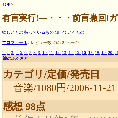
TOP
>
有言実行!―・・・前言撤回!
欲しいもの
持っているもの
知っているもの
プロフィール
/ レビュー数:252 / 25ページ目
1-
2-
3-
4-
5-
6-
7-
8-
9-
10-
11-
12-
13-
14-
15-
16-
17-
18-
19-
20-
2
涙のふるさと
カテゴリ/定価/発売日
音楽/1080円/2006-11-21
感想 98点