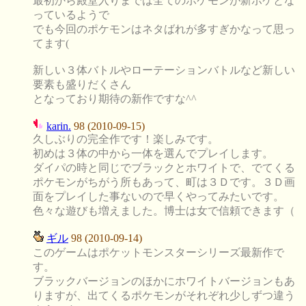
最初から殿堂入りまでは全てのポケモンが新ポケとな
っているようで
でも今回のポケモンはネタばれが多すぎかなって思っ
てます(
新しい３体バトルやローテーションバトルなど新しい
要素も盛りだくさん
となっており期待の新作ですな^^
karin.
98 (2010-09-15)
久しぶりの完全作です！楽しみです。
初めは３体の中から一体を選んでプレイします。
ダイパの時と同じでブラックとホワイトで、でてくる
ポケモンがちがう所もあって、町は３Ｄです。３Ｄ画
面をプレイした事ないので早くやってみたいです。
色々な遊びも増えました。博士は女で信頼できます（
ギル
98 (2010-09-14)
このゲームはポケットモンスターシリーズ最新作で
す。
ブラックバージョンのほかにホワイトバージョンもあ
りますが、出てくるポケモンがそれぞれ少しずつ違う