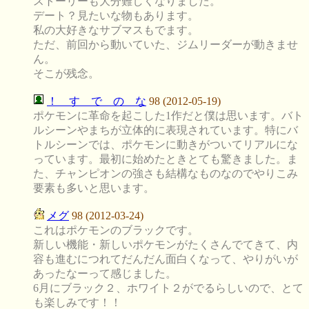
ストーリーも大分難しくなりました。
デート？見たいな物もあります。
私の大好きなサブマスもでます。
ただ、前回から動いていた、ジムリーダーが動きませ
ん。
そこが残念。
！ す で の な
98 (2012-05-19)
ポケモンに革命を起こした1作だと僕は思います。バト
ルシーンやまちが立体的に表現されています。特にバ
トルシーンでは、ポケモンに動きがついてリアルにな
っています。最初に始めたときとても驚きました。ま
た、チャンピオンの強さも結構なものなのでやりこみ
要素も多いと思います。
メグ
98 (2012-03-24)
これはポケモンのブラックです。
新しい機能・新しいポケモンがたくさんでてきて、内
容も進むにつれてだんだん面白くなって、やりがいが
あったなーって感じました。
6月にブラック２、ホワイト２がでるらしいので、とて
も楽しみです！！