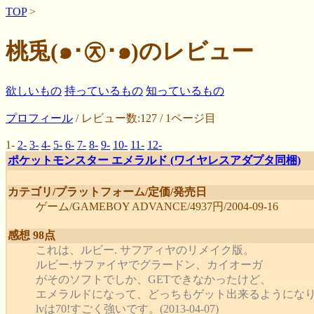
TOP
>
桃兎(๑･㉨･๑)のレビュー
欲しいもの
持っているもの
知っているもの
プロフィール
/ レビュー数:127 / 1ページ目
1-
2-
3-
4-
5-
6-
7-
8-
9-
10-
11-
12-
ポケットモンスター エメラルド (ワイヤレスアダプタ同梱)
カテゴリ/プラットフォーム/定価/発売日
ゲーム/GAMEBOY ADVANCE/4937円/2004-09-16
感想 98点
これは、ルビー. サフアィヤのリメイク版。
ルビー.サファイヤでグラードン、カイオーガ
がそのソフトでしか、GETできなかったけど、
エメラルドになって、どっちもゲット出来るようにな
lvは70!すごく強いです。(2013-04-07)