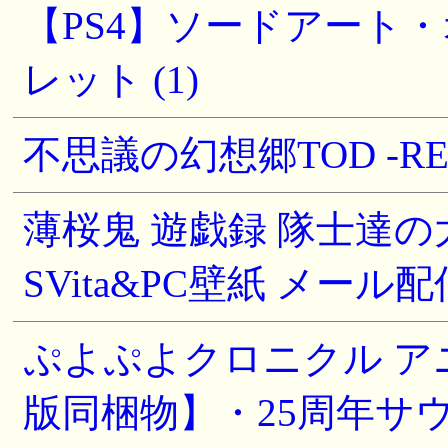
【PS4】ソードアート
レット (1)
不思議の幻想郷TOD -RELOAD
薄桜鬼 遊戯録 隊士達の大宴
SVita&PC壁紙 メール配
ぷよぷよクロニクル ア
版同梱物】・25周年サ