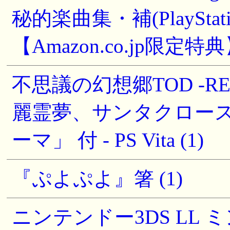
秘的楽曲集・補(PlayStat
【Amazon.co.jp限定
不思議の幻想郷TOD -R
麗霊夢、サンタクロー
ーマ」 付 - PS Vita (1)
『ぷよぷよ』箸 (1)
ニンテンドー3DS LL