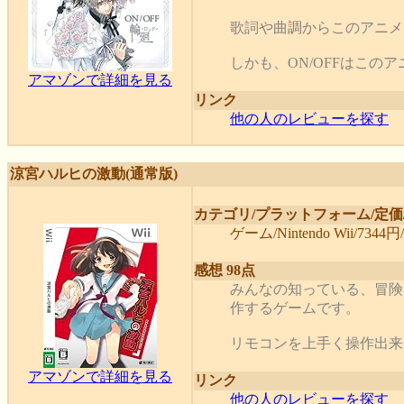
歌詞や曲調からこのアニメ
しかも、ON/OFFはこのアニ
アマゾンで詳細を見る
リンク
他の人のレビューを探す
涼宮ハルヒの激動(通常版)
カテゴリ/プラットフォーム/定価
ゲーム/Nintendo Wii/7344円/
感想 98点
みんなの知っている、冒険
作するゲームです。
リモコンを上手く操作出来る
アマゾンで詳細を見る
リンク
他の人のレビューを探す