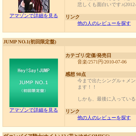
悲しくも面白いです♪(2012-0
アマゾンで詳細を見る
リンク
他の人のレビューを探す
JUMP NO.1(初回限定盤)
カテゴリ/定価/発売日
音楽/2571円/2010-07-06
感想 98点
今まで出たシングル＋メン
ます！！
しかも、最後に入っている「T
アマゾンで詳細を見る
リンク
他の人のレビューを探す