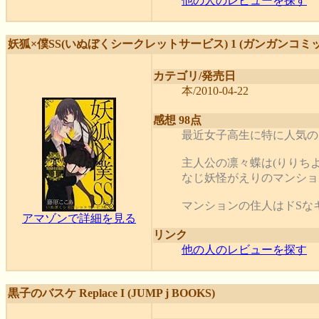
他の人のレビューを探す
妖狐×僕SS(いぬぼくシークレットサービス) 1 (ガンガンコミッ
カテゴリ/発売日
本/2010-04-22
感想 98点
最近女子高生に特に人気の
主人公の凛々蝶は(りりち
なじ妖怪がえりのマンショ
マンションの住人はドSなキ
アマゾンで詳細を見る
リンク
他の人のレビューを探す
黒子のバスケ Replace I (JUMP j BOOKS)