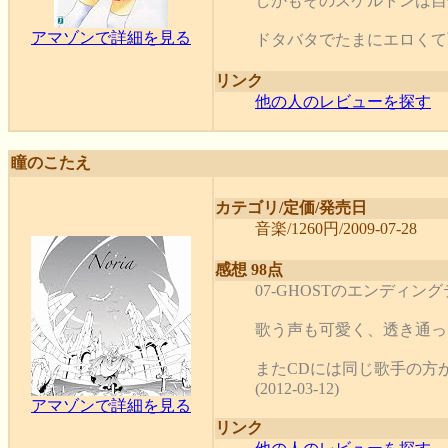
しかもそのスケルトンは自
アマゾンで詳細を見る
ドタバタでたまにエロくて面白い
リンク
他の人のレビューを探す
瞳のこたえ
カテゴリ/定価/発売日
音楽/1260円/2009-07-28
感想 98点
07-GHOSTのエンデ
歌う声も可愛く、透き通っ
またCDには同じ歌手の方
(2012-03-12)
アマゾンで詳細を見る
リンク