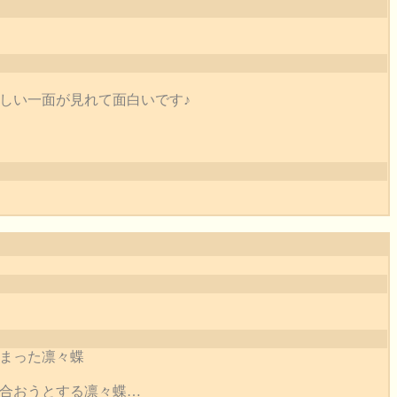
しい一面が見れて面白いです♪
まった凛々蝶
合おうとする凛々蝶…