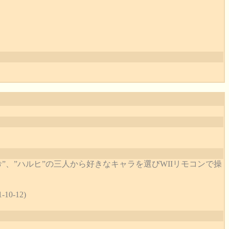
”、”ハルヒ”の三人から好きなキャラを選びWIIリモコンで操
-12)