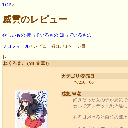
TOP
>
威雲のレビュー
欲しいもの
持っているもの
知っているもの
プロフィール
/ レビュー数:13 / 1ページ目
1-
ねくろま。 (MF文庫J)
カテゴリ/発売日
本/2007-06
感想 98点
好きだった女の子が病気で
せいでアンデット恐怖症に
ある日起きると自分の部屋