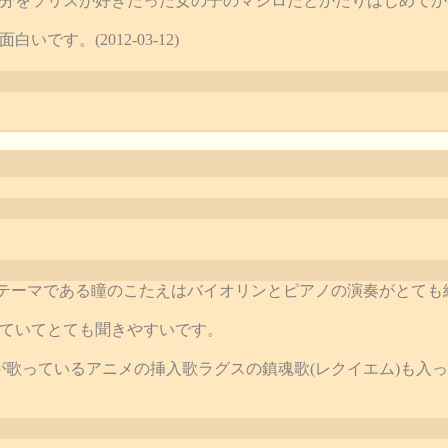
分をソリスが好きだった女の子のマシロだとかたりはじめてか
です。(2012-03-12)
ィングテーマである瞳のこたえはバイオリンとピアノの演奏がとて
ていてとても聞きやすいです。
が歌っているアニメの挿入歌ラグスの鎮魂歌(レクイエム)も入