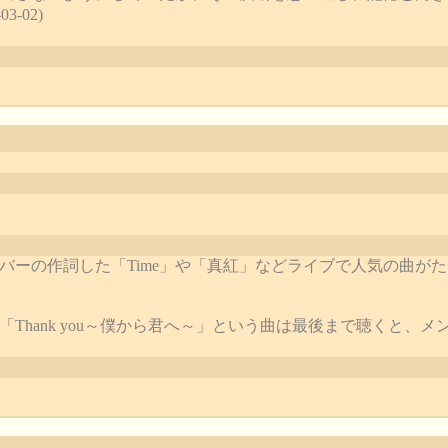
3-02)
バーの作詞した「Time」や「真紅」などライブで人気の曲が
hank you～僕から君へ～」という曲は最後まで聴くと、メンバー