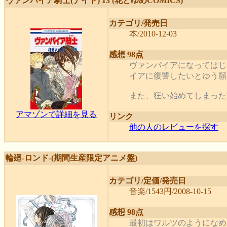
ヴァンパイア騎士(ナイト) 13 (花とゆめCOMICS)
カテゴリ/発売日
本/2010-12-03
感想 98点
ヴァンパイアになってはじ
イアに復讐したいとゆう願
また、狂い始めてしまった歯
アマゾンで詳細を見る
リンク
他の人のレビューを探す
輪廻-ロンド-(期間生産限定アニメ盤)
カテゴリ/定価/発売日
音楽/1543円/2008-10-15
感想 98点
最初はワルツのようになめ