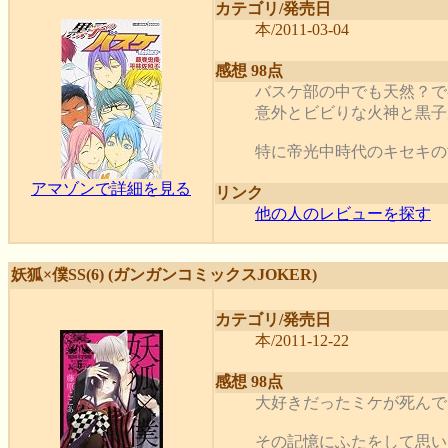
カテゴリ/発売日
本/2011-03-04
感想 98点
バスケ部の中でも天然？で
意外とビビりな火神と黒子
特に帝光中時代のキセキの世代の
アマゾンで詳細を見る
リンク
他の人のレビューを探す
妖狐×僕SS(6) (ガンガンコミックスJOKER)
カテゴリ/発売日
本/2011-12-22
感想 98点
大好きだったミケが死んで
その記憶にふたをして思い