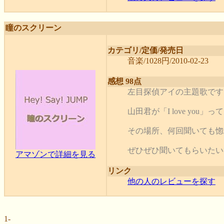
瞳のスクリーン
カテゴリ/定価/発売日
音楽/1028円/2010-02-23
感想 98点
左目探偵アイの主題歌です
山田君が「I love y
その場所、何回聞いても惚
ぜひぜひ聞いてもらいたいですね
アマゾンで詳細を見る
リンク
他の人のレビューを探す
1-