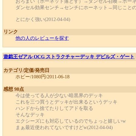
おろまい（ホーネット落とす）→ダンセル召喚→ホー
ダンセル効果センチ→センチにホーネット→同じこと
とにかく強い(2012-04-04)
リンク
他の人のレビューを探す
遊戯王ゼアル OCG ストラクチャーデッキ デビルズ・ゲート
カテゴリ/定価/発売日
ホビー/1080円/2011-06-18
感想 98点
今は使ってる人が少ない暗黒界のデッキ
これを三つ買うとデッキが出来るというデッキ
ハンドから捨てたりしてアドを取る
そんなデッキ
エクシーズにも対応しているのでちょっと嬉しいw
まぁ最近使われてないですけどw(2012-04-04)