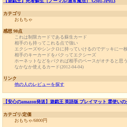
【遊戯王】死者蘇生（ノーマル/通常魔法） GS01-JP013
カテゴリ
おもちゃ
感想 98点
これは制限カードである蘇生カード
相手のも持ってこれる点で強い
エクシーズやシンクロに持っていけるのでデッキに一
相手のキーカードをパクってエクシーズ
ホーネットなどをパクれば相手のペースがオチると思う
なかなか使えるカード(2012-04-04)
リンク
他の人のレビューを探す
【安心のamazon発送】遊戯王 英語版 プレイマット 霊使
カテゴリ/定価
おもちゃ/6800円