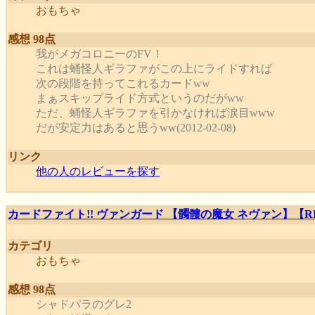
おもちゃ
感想 98点
我がメガコロニーのFV！
これは蛹怪人ギラファがこの上にライドすれば
次の段階を持ってこれるカードww
まぁスキップライド方式というのだがww
ただ、蛹怪人ギラファを引かなければ涙目www
だが安定力はあると思うww(2012-02-08)
リンク
他の人のレビューを探す
カードファイト!! ヴァンガード 【髑髏の魔女 ネヴァン】【RRR】
カテゴリ
おもちゃ
感想 98点
シャドパラのグレ2