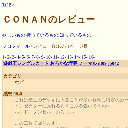
TOP
>
ＣＯＮＡＮのレビュー
欲しいもの
持っているもの
知っているもの
プロフィール
/ レビュー数:167 / 1ページ目
1-
2-
3-
4-
5-
6-
7-
8-
9-
10-
11-
12-
13-
14-
15-
16-
遊戯王シングルカード おろかな埋葬 ノーマル dt09-jp042
カテゴリ
ホビー
感想 98点
これは最近のデッキに入ることが多い墓地に特定のカ
インゼクターに入れるとすこぶる強いですねw
ハンド ダンセル おろまい
この二枚で回りますし