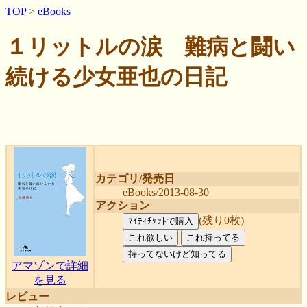
TOP
>
eBooks
１リットルの涙 難病と闘い
続ける少女亜也の日記
カテゴリ/発売日
eBooks/2013-08-30
アクション
(残り0枚)
アマゾンで詳細
を見る
レビュー