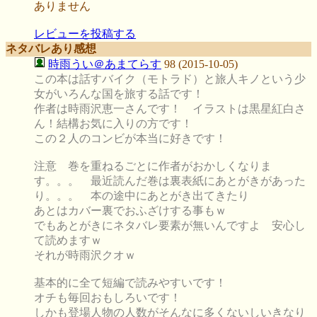
ありません
レビューを投稿する
ネタバレあり感想
時雨うい＠あまてらす
98 (2015-10-05)
この本は話すバイク（モトラド）と旅人キノという少
女がいろんな国を旅する話です！
作者は時雨沢恵一さんです！ イラストは黒星紅白さ
ん！結構お気に入りの方です！
この２人のコンビが本当に好きです！
注意 巻を重ねるごとに作者がおかしくなりま
す。。。 最近読んだ巻は裏表紙にあとがきがあった
り。。。 本の途中にあとがき出てきたり
あとはカバー裏でおふざけする事もｗ
でもあとがきにネタバレ要素が無いんですよ 安心し
て読めますｗ
それが時雨沢クオｗ
基本的に全て短編で読みやすいです！
オチも毎回おもしろいです！
しかも登場人物の人数がそんなに多くないしいきなり