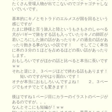
たくさん登場人物が出てこないのでゴチャゴチャしな
いでいいです。
基本的にキノとモトラドのエルメスが国を回るという
感じですが
たまに静様と言う旅人と陸というもさもさのしゃべる
犬がバギーで旅をする話も入っていたりキノの師匠が
若いころにした旅の話があったりキノの過去の話があ
ったり飽きる事がない小説です！ そしてごく本当
に本の３分の１ほどを占めるほどの長い話があったり
します。
おもしろいですがほかの話と比べると本当に長いです
ｗｗ
それと逆に２、３ページほどで終わる話もあります！
短いのですがやはり面白いです！
オチが本当におもしろいんですよね！ ２、３ペー
ジでもオチでとても驚きます！
後はですね１ページ目にカラーのイラストのページが
あるのですが。。。
なんとそこにも短編が！ｗｗ