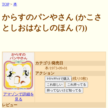
TOP
>
本
からすのパンやさん (かこさ
としおはなしのほん (7))
カテゴリ/発売日
本/1973-09-01
アクション
(残り0枚)
アマゾンで詳細を
見る
レビュー